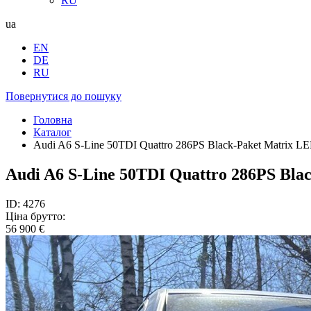
RU
ua
EN
DE
RU
Повернутися до пошуку
Головна
Каталог
Audi A6 S-Line 50TDI Quattro 286PS Black-Paket Matrix L
Audi A6 S-Line 50TDI Quattro 286PS Bla
ID: 4276
Ціна брутто:
56 900 €