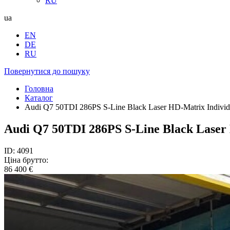
RU
ua
EN
DE
RU
Повернутися до пошуку
Головна
Каталог
Audi Q7 50TDI 286PS S-Line Black Laser HD-Matrix Individ
Audi Q7 50TDI 286PS S-Line Black Laser
ID: 4091
Ціна брутто:
86 400 €