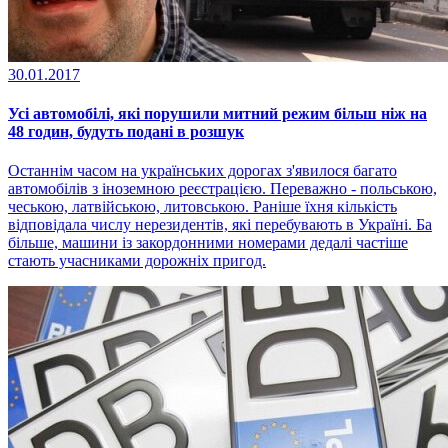
30.01.2017
Усі автомобілі, які порушили митний режим більш ніж на
48 годин, будуть подані в розшук
Останнім часом на українських дорогах з'явилося багато
автомобілів з іноземною реєстрацією. Переважно - польською,
чеською, латвійською, литовською. Раніше їхня кількість
відповідала числу нерезидентів, які перебувають в Україні. Ба
більше, машини із закордонними номерами дедалі частіше
стають учасниками дорожніх пригод.