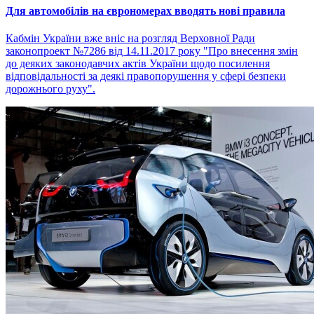
Для автомобілів на єврономерах вводять нові правила
Кабмін України вже вніс на розгляд Верховної Ради
законопроект №7286 від 14.11.2017 року "Про внесення змін
до деяких законодавчих актів України щодо посилення
відповідальності за деякі правопорушення у сфері безпеки
дорожнього руху".