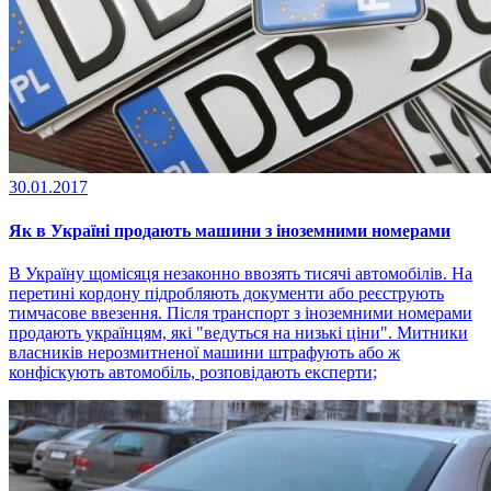
30.01.2017
Як в Україні продають машини з іноземними номерами
В Україну щомісяця незаконно ввозять тисячі автомобілів. На
перетині кордону підробляють документи або реєструють
тимчасове ввезення. Після транспорт з іноземними номерами
продають українцям, які "ведуться на низькі ціни". Митники
власників нерозмитненої машини штрафують або ж
конфіскують автомобіль, розповідають експерти;