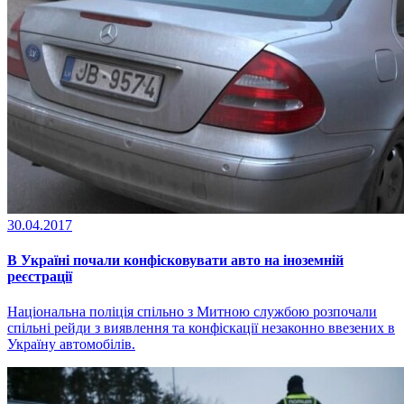
30.04.2017
В Україні почали конфісковувати авто на іноземній
реєстрації
Національна поліція спільно з Митною службою розпочали
спільні рейди з виявлення та конфіскації незаконно ввезених в
Україну автомобілів.