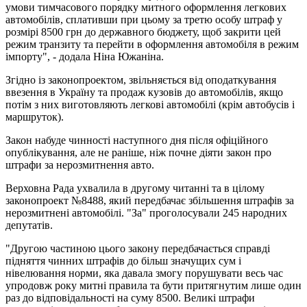
умови тимчасового порядку митного оформлення легкових
автомобілів, сплативши при цьому за третю особу штраф у
розмірі 8500 грн до державного бюджету, щоб закрити цей
режим транзиту та перейти в оформлення автомобіля в режим
імпорту", - додала Ніна Южаніна.
Згідно із законопроектом, звільняється від оподаткування
ввезення в Україну та продаж кузовів до автомобілів, якщо
потім з них виготовляють легкові автомобілі (крім автобусів і
маршруток).
Закон набуде чинності наступного дня після офіційного
опублікування, але не раніше, ніж почне діяти закон про
штрафи за нерозмитнення авто.
Верховна Рада ухвалила в другому читанні та в цілому
законопроект №8488, який передбачає збільшення штрафів за
нерозмитнені автомобілі. "За" проголосували 245 народних
депутатів.
"Другою частиною цього закону передбачається справді
підняття чинних штрафів до більш значущих сум і
нівелювання норми, яка давала змогу порушувати весь час
упродовж року митні правила та бути притягнутим лише один
раз до відповідальності на суму 8500. Великі штрафи