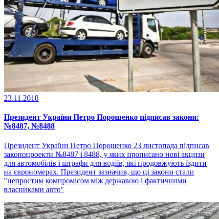
23.11.2018
Президент України Петро Порошенко підписав закони:
№8487, №8488
Президент України Петро Порошенко 23 листопада підписав
законопроекти №8487 і 8488, у яких прописано нові акцизи
для автомобілів і штрафи для водіїв, які продовжують їздити
на єврономерах. Президент зазначив, що ці закони стали
"непростим компромісом між державою і фактичними
власниками авто"