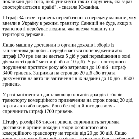
покликані для того, щоб уникнути таких порушень, які зараз
спостерігаються в країні", - сказала Южаніна.
Штраф 34 тисяч гривень передбачено за передачу машини, яку
ввезли в Україну в режимі транзиту. Санкцій не буде, якщо в
транспорті перебуває людина, яка ввезла машину на
територію держави.
Якщо машину доставили в органи доходів і зборів із
запізненням до доби - передбачається попередження або
штраф 170 грн (на це дається 5 діб у разі переміщення в зоні
діяльності однієї митниці або ж 10 діб). У разі повторного
порушення протягом року або затримки до 10 діб - штраф
3400 гривень. Затримка на строк до 20 діб або втрата
документів на авто чи запізнення в їх наданні до 10 діб - 8500
гривень.
У разі запізнення з доставкою до органів доходів і зборів
транспорту комерційного призначення на строк понад 20 діб,
втрата авто або видача його без офіційного дозволу -
спричинить штраф 1700 гривень.
Штаф у розмірі 85 тисяч гривень спричинить затримка
доставки в органи доходи і збори особистого або
комерційного транспорту на термін від 20 до 30 діб. Якщо
термін затримки більший за місяць, транспорт був загублений