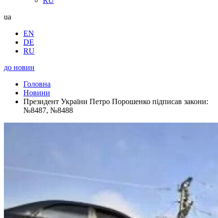
RU
ua
EN
DE
RU
до новин
Головна
Новини
Президент України Петро Порошенко підписав закони:
№8487, №8488