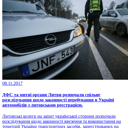
08.11.2017
ДФС та митні органи Литви розпочали спільне
розслідування щодо законності перебування в Україні
автомобілів з литовською реєстрацією.
Литовські колеги на запит української сторони розпочали
розслідування щодо законності ввезення та використання на
території України транспортних засобів, зареєстрованих на