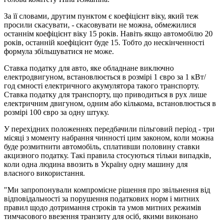
За її словами, другим пунктом є коефіцієнт віку, який теж
просили скасувати, - скасовувати не можна, обмежилися
останнім коефіцієнт віку 15 років. Навіть якщо автомобілю 20
років, останній коефіцієнт буде 15. Тобто до нескінченності
формула збільшуватися не може.
Ставка податку для авто, яке обладнане виключно
електродвигуном, встановлюється в розмірі 1 євро за 1 кВт/
год ємності електричного акумулятора такого транспорту.
Ставка податку для транспорту, що приводиться в рух лише
електричним двигуном, одним або кількома, встановлюється в
розмірі 100 євро за одну штуку.
У перехідних положеннях передбачили пільговий період - три
місяці з моменту набрання чинності цим законом, коли можна
буде розмитнити автомобіль, сплативши половину ставки
акцизного податку. Такі правила стосуються тільки випадків,
коли одна людина ввозить в Україну одну машину для
власного використання.
"Ми запропонували компромісне рішення про звільнення від
відповідальності за порушення податкових норм і митних
правил щодо дотримання строків та умов митних режимів
тимчасового ввезення транзиту для осіб, якими виконано