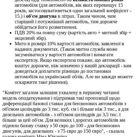
автомобіля (для автомобілів, вік яких перевищує 15
років, застосовуватиметься один загальний коефіцієнт -
15.) і
об'єм двигуна
в літрах. Таким чином, чим
старіший і потужніший автомобіль, тим дорожче
обійдеться його розмитнення.
ПДВ 20% на повну суму (вартість авто + митний збір +
акцизний збір).
Мито в розмірі 10% вартості автомобіля, заявленої в
наданих документах. (Також митна служба може
засумніватися у вартості автомобіля і вимагати
експертизу. Якщо експертиза покаже, що автомобіль
коштує дорожче, ніж зазначено у вашій декларації - вам
доведеться доплатити різницю до постановки
автомобіля на український облік. Але ви завжди можете
оскаржити таке рішення).
"Комітет загалом залишив ухвалену в першому читанні
модель оподаткування і підтримав такі пропозиції щодо
диференціації базової ставки для бензинових автомобілів з
об'ємом циліндрів до 3 тис. куб. см і більше ніж 3 тис., а для
дизельних автомобілів - з об'ємом циліндрів до 3,5 тис. і
більше за цей об'єм. Для великих і дорогих автомобілів ми
підняли базову ставку з 50 євро до 100 - для бензинових
двигунів, для дизельних - з 75 євро до 150 євро", - сказала
голова комітету Ніна Южаніна.