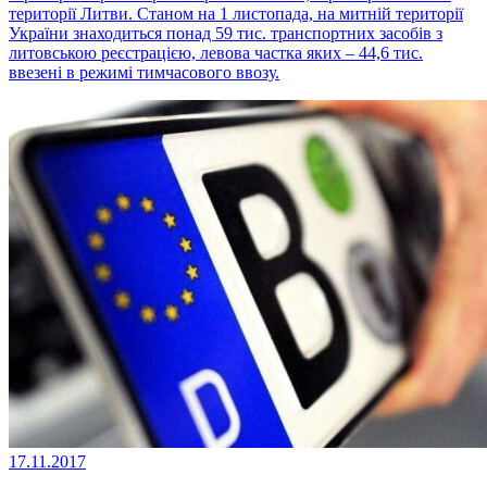
території Литви. Станом на 1 листопада, на митній території
України знаходиться понад 59 тис. транспортних засобів з
литовською реєстрацією, левова частка яких – 44,6 тис.
ввезені в режимі тимчасового ввозу.
17.11.2017