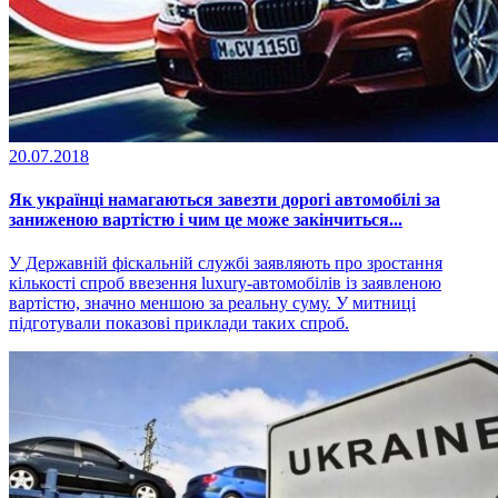
20.07.2018
Як українці намагаються завезти дорогі автомобілі за
заниженою вартістю і чим це може закінчиться...
У Державній фіскальній службі заявляють про зростання
кількості спроб ввезення luxury-автомобілів із заявленою
вартістю, значно меншою за реальну суму. У митниці
підготували показові приклади таких спроб.